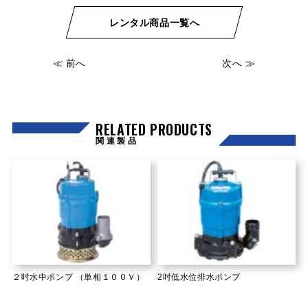
レンタル商品一覧へ
≪ 前へ
次へ ≫
RELATED PRODUCTS
関連製品
２吋水中ポンプ （単相１００Ｖ）
2吋低水位排水ポンプ