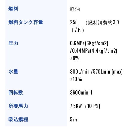
軽油
燃料
25Ⅼ （燃料消費約3.0
燃料タンク容量
ｌ/ｈ）
0.6MPa(6Kgf/cm2)
圧力
/0.44MPa(4.4kgf/cm2)
±8%
300L/min /570Lmin (max)
水量
±10%
3600min-1
回転数
7.5KW（10 PS)
所要馬力
5ｍ
吸込揚程