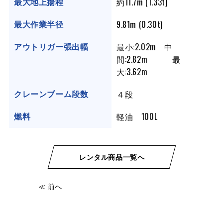
約11.7m (1.33t)
最大地上揚程
9.81m (0.30t)
最大作業半径
最小:2.02m 中
アウトリガー張出幅
間:2.82m 最
大:3.62m
４段
クレーンブーム段数
軽油 100L
燃料
レンタル商品一覧へ
≪ 前へ