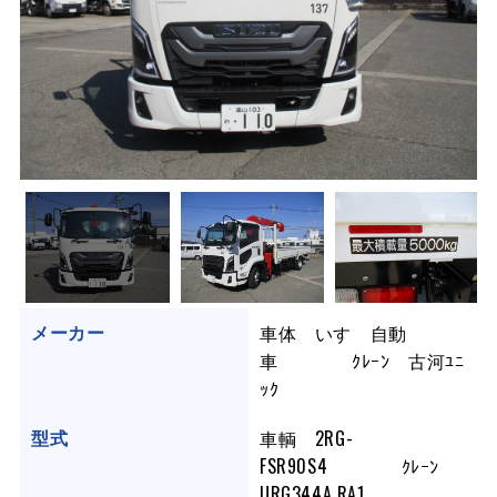
車体 いすゞ自動
メーカー
車 ｸﾚｰﾝ 古河ﾕﾆ
ｯｸ
車輌 2RG-
型式
FSR90S4 ｸﾚｰﾝ
URG344A RA1