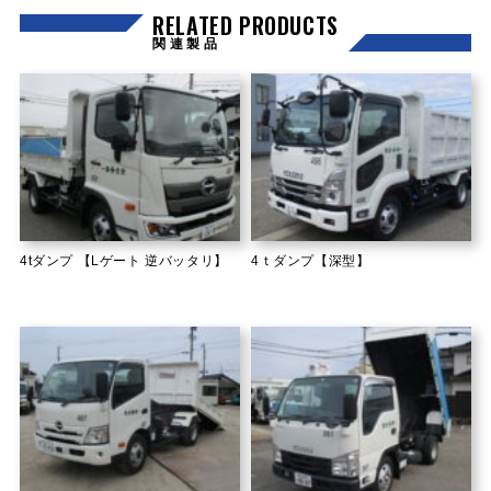
RELATED PRODUCTS
関連製品
4tダンプ 【Lゲート 逆バッタリ】
4ｔダンプ【深型】