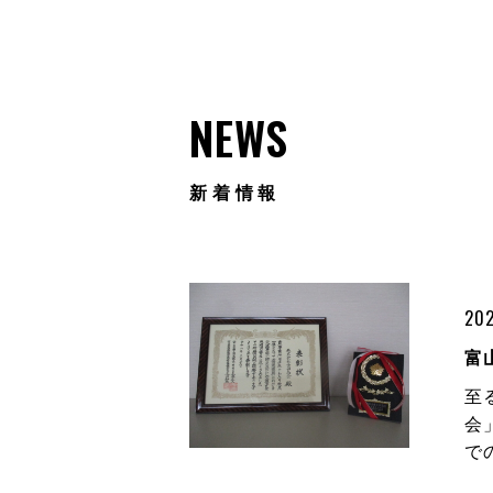
NEWS
新着情報
202
富
至
会
で