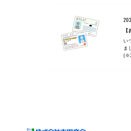
202
【
い
ま
(※