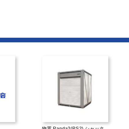
物置 Panda2(PS2) シャッタ