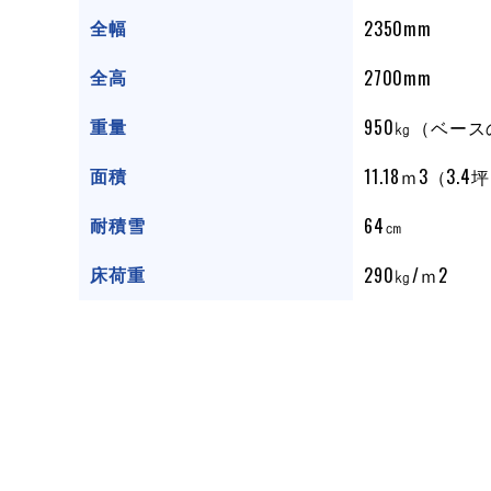
2350mm
全幅
2700mm
全高
950㎏（ベー
重量
11.18ｍ3（3.4
面積
64㎝
耐積雪
290㎏/ｍ2
床荷重