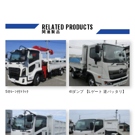
RELATED PRODUCTS
関連製品
5tｸﾚｰﾝ付ﾄﾗｯｸ
4tダンプ 【Lゲート 逆バッタリ】