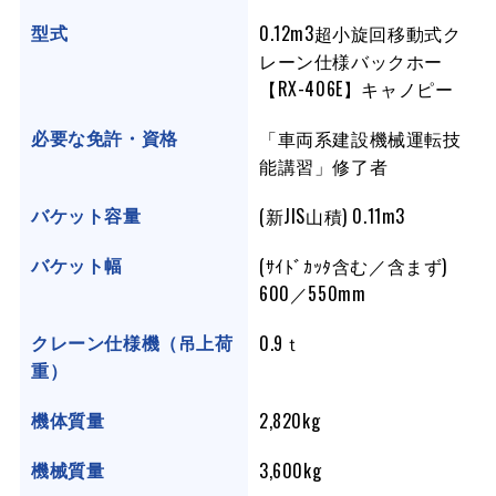
0.12m3超小旋回移動式ク
型式
レーン仕様バックホー
【RX-406E】キャノピー
「車両系建設機械運転技
必要な免許・資格
能講習」修了者
(新JIS山積) 0.11m3
バケット容量
(ｻｲﾄﾞｶｯﾀ含む／含まず)
バケット幅
600／550mm
0.9ｔ
クレーン仕様機（吊上荷
重）
2,820kg
機体質量
3,600kg
機械質量