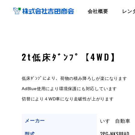
会社概要
レン
2t低床ﾀﾞﾝﾌﾟ【4WD】
低床ﾀﾞﾝﾌﾟにより、荷物の積み降ろしが楽になります
AdBlue使用により環境保護にも対応しています
切替により４WD車になり走破性が上がります
いすゞ自動車
メーカー
2PG-NKS88AD
型式