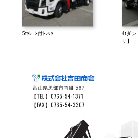
5tｸﾚｰﾝ付ﾄﾗｯｸ
4tダ
リ】
富山県黒部市沓掛 567
【TEL】0765-54-1371
【FAX】0765-54-3307