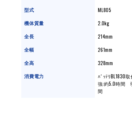
ML805
型式
2.0kg
機体質量
214mm
全長
261mm
全幅
328mm
全高
ﾊﾞｯﾃﾘBL1
消費電力
強:約5.0時間 弱
間