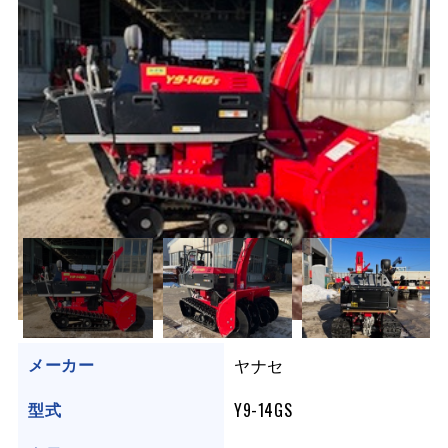
ヤナセ
メーカー
Y9-14GS
型式