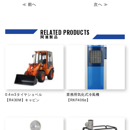
≪ 前へ
次へ ≫
RELATED PRODUCTS
関連製品
0.4ｍ3タイヤショベル
業務用気化式冷風機
【R430M】キャビン
【RKF406α】