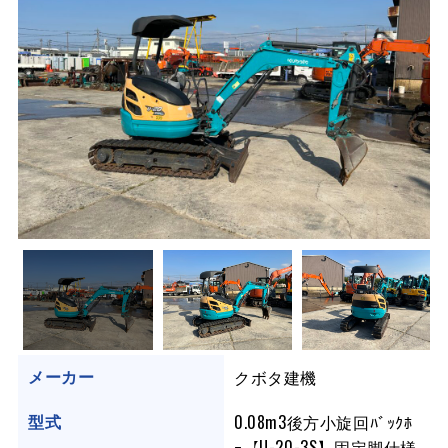
クボタ建機
メーカー
0.08m3後方小旋回ﾊﾞｯｸﾎ
型式
ｰ【U-20-3S】固定脚仕様