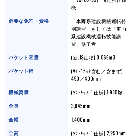
機
「車両系建設機械運転特
必要な免許・資格
別講習」もしくは「車両
系建設機械運転技能講
習」修了者
(新JIS山積) 0.066m3
バケット容量
(ｻｲﾄﾞｶｯﾀ含む／含まず)
バケット幅
450／400mm
(ｿﾌﾄｷｬﾉﾋﾟ仕様) 1,980kg
機械質量
3,845mm
全長
1,400mm
全幅
(ｿﾌﾄｷｬﾉﾋﾟ仕様) 2,250mm
全高