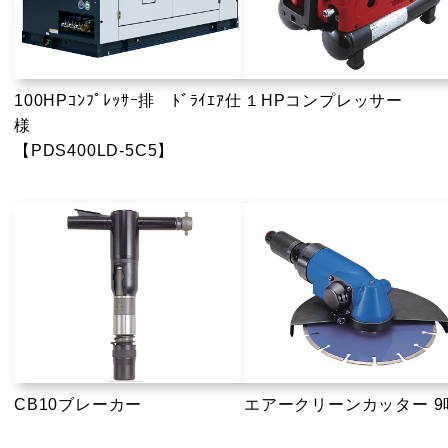
100HPｺﾝﾌﾟﾚｯｻｰ排 ﾄﾞﾗｲｴｱ仕
１HPコンプレッサー
様
【PDS400LD-5C5】
CB10ブレーカー
エアークリーンカッター 9